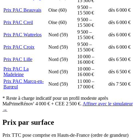
15 500 €
9 500 –
Prix PAC Beauvais
Oise (60)
dès 6 000 €
15 500 €
9 500 –
Prix PAC Creil
Oise (60)
dès 6 000 €
15 500 €
9 500 –
Prix PAC Wattrelos
Nord (59)
dès 6 000 €
15 500 €
9 500 –
Prix PAC Croix
Nord (59)
dès 6 000 €
15 500 €
10 000 –
Prix PAC Lille
Nord (59)
dès 6 500 €
16 000 €
Prix PAC La
10 000 –
Nord (59)
dès 6 500 €
Madeleine
16 000 €
Prix PAC Marcq-en-
11 000 –
Nord (59)
dès 7 500 €
Barœul
17 000 €
* Reste à charge indicatif pour un profil modeste après
MaPrimeRénov' 4 000 € + CEE 2 500 €.
Affiner avec le simulateur
→
Prix par surface
Prix TTC pose comprise en Hauts-de-France (ordre de grandeur)