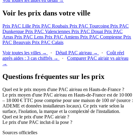
Voir toutes les aides en détail →
Voir les prix dans votre ville
Prix PAC Lille
Prix PAC Roubaix
Prix PAC Tourcoing
Prix PAC
Dunkerque
Prix PAC Valenciennes
Prix PAC Douai
Prix PAC
Arras
Prix PAC Lens
Prix PAC Amiens
Prix PAC Compiegne
Prix
PAC Beauvais
Prix PAC Calais
Voir toutes les villes →
·
Détail PAC air/eau →
·
Coût réel
après aides : 3 cas chiffrés →
·
Comparer PAC air/air vs air/eau
→
Questions fréquentes sur les prix
Quel est le prix moyen d'une PAC air/eau en Hauts-de-France ?
Le prix moyen d'une PAC air/eau en Hauts-de-France est de 10 000
– 18 000 € TTC pose comprise pour une maison de 100 m² (source :
ADEME et données installateurs locaux). Ce prix varie selon la
surface, l'isolation, la marque et la complexité de l'installation.
Quel est le prix d'une PAC air/air ?
Le prix d'une PAC inclut-il la pose ?
Sources officielles