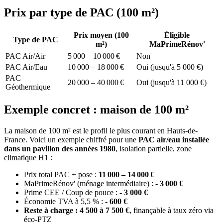
Prix par type de PAC (100 m²)
Prix moyen (100
Éligible
Type de PAC
m²)
MaPrimeRénov'
PAC Air/Air
5 000 – 10 000 €
Non
PAC Air/Eau
10 000 – 18 000 €
Oui (jusqu'à 5 000 €)
PAC
20 000 – 40 000 €
Oui (jusqu'à 11 000 €)
Géothermique
Exemple concret : maison de 100 m²
La maison de 100 m² est le profil le plus courant en Hauts-de-
France. Voici un exemple chiffré pour une
PAC air/eau installée
dans un pavillon des années 1980
, isolation partielle, zone
climatique H1 :
Prix total PAC + pose :
11 000 – 14 000 €
MaPrimeRénov' (ménage intermédiaire) :
- 3 000 €
Prime CEE / Coup de pouce :
- 3 000 €
Économie TVA à 5,5 % :
- 600 €
Reste à charge : 4 500 à 7 500 €
, finançable à taux zéro via
éco-PTZ