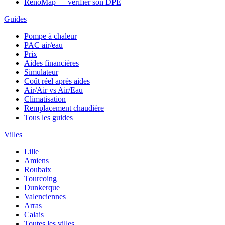
RenoMap — vérifier son DPE
Guides
Pompe à chaleur
PAC air/eau
Prix
Aides financières
Simulateur
Coût réel après aides
Air/Air vs Air/Eau
Climatisation
Remplacement chaudière
Tous les guides
Villes
Lille
Amiens
Roubaix
Tourcoing
Dunkerque
Valenciennes
Arras
Calais
Toutes les villes