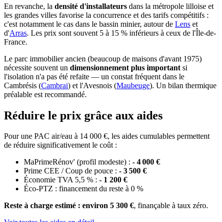
En revanche, la
densité d'installateurs
dans la métropole lilloise et
les grandes villes favorise la concurrence et des tarifs compétitifs :
c'est notamment le cas dans le bassin minier, autour de
Lens
et
d'
Arras
. Les prix sont souvent 5 à 15 % inférieurs à ceux de l'Île-de-
France.
Le parc immobilier ancien (beaucoup de maisons d'avant 1975)
nécessite souvent un
dimensionnement plus important
si
l'isolation n'a pas été refaite — un constat fréquent dans le
Cambrésis (
Cambrai
) et l'Avesnois (
Maubeuge
). Un bilan thermique
préalable est recommandé.
Réduire le prix grâce aux aides
Pour une PAC air/eau à 14 000 €, les aides cumulables permettent
de réduire significativement le coût :
MaPrimeRénov' (profil modeste) :
- 4 000 €
Prime CEE / Coup de pouce :
- 3 500 €
Économie TVA 5,5 % :
- 1 200 €
Éco-PTZ : financement du reste à 0 %
Reste à charge estimé : environ 5 300 €
, finançable à taux zéro.