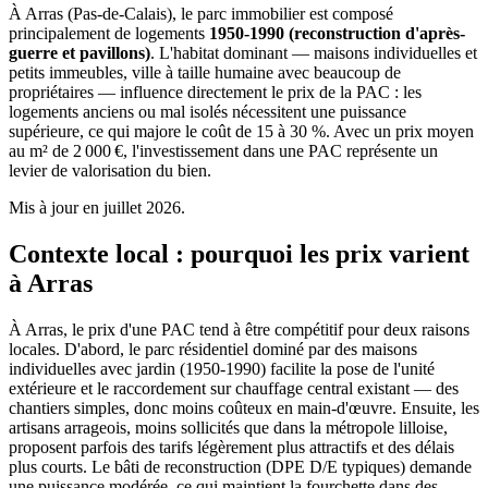
À Arras (Pas-de-Calais), le parc immobilier est composé
principalement de logements
1950-1990 (reconstruction d'après-
guerre et pavillons)
. L'habitat dominant — maisons individuelles et
petits immeubles, ville à taille humaine avec beaucoup de
propriétaires — influence directement le prix de la PAC : les
logements anciens ou mal isolés nécessitent une puissance
supérieure, ce qui majore le coût de 15 à 30 %. Avec un prix moyen
au m² de 2 000 €, l'investissement dans une PAC représente un
levier de valorisation du bien.
Mis à jour en juillet 2026.
Contexte local : pourquoi les prix varient
à Arras
À Arras, le prix d'une PAC tend à être compétitif pour deux raisons
locales. D'abord, le parc résidentiel dominé par des maisons
individuelles avec jardin (1950-1990) facilite la pose de l'unité
extérieure et le raccordement sur chauffage central existant — des
chantiers simples, donc moins coûteux en main-d'œuvre. Ensuite, les
artisans arrageois, moins sollicités que dans la métropole lilloise,
proposent parfois des tarifs légèrement plus attractifs et des délais
plus courts. Le bâti de reconstruction (DPE D/E typiques) demande
une puissance modérée, ce qui maintient la fourchette dans des