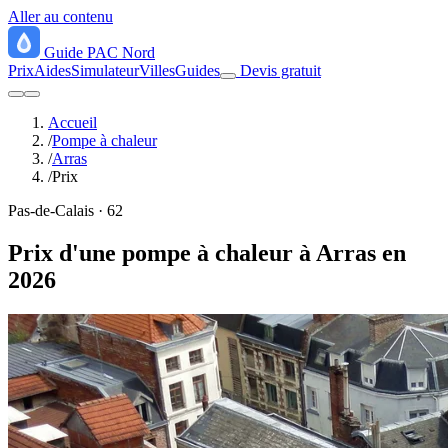
Aller au contenu
Guide
PAC
Nord
Prix
Aides
Simulateur
Villes
Guides
Devis gratuit
Accueil
/
Pompe à chaleur
/
Arras
/
Prix
Pas-de-Calais · 62
Prix d'une pompe à chaleur à Arras en
2026