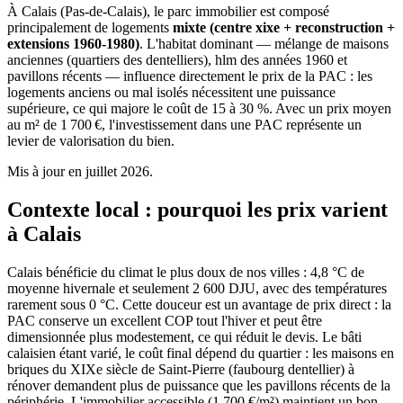
À Calais (Pas-de-Calais), le parc immobilier est composé
principalement de logements
mixte (centre xixe + reconstruction +
extensions 1960-1980)
. L'habitat dominant — mélange de maisons
anciennes (quartiers des dentelliers), hlm des années 1960 et
pavillons récents — influence directement le prix de la PAC : les
logements anciens ou mal isolés nécessitent une puissance
supérieure, ce qui majore le coût de 15 à 30 %. Avec un prix moyen
au m² de 1 700 €, l'investissement dans une PAC représente un
levier de valorisation du bien.
Mis à jour en juillet 2026.
Contexte local : pourquoi les prix varient
à Calais
Calais bénéficie du climat le plus doux de nos villes : 4,8 °C de
moyenne hivernale et seulement 2 600 DJU, avec des températures
rarement sous 0 °C. Cette douceur est un avantage de prix direct : la
PAC conserve un excellent COP tout l'hiver et peut être
dimensionnée plus modestement, ce qui réduit le devis. Le bâti
calaisien étant varié, le coût final dépend du quartier : les maisons en
briques du XIXe siècle de Saint-Pierre (faubourg dentellier) à
rénover demandent plus de puissance que les pavillons récents de la
périphérie. L'immobilier accessible (1 700 €/m²) maintient un bon