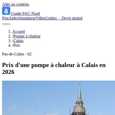
Aller au contenu
Guide
PAC
Nord
Prix
Aides
Simulateur
Villes
Guides
Devis gratuit
Accueil
/
Pompe à chaleur
/
Calais
/
Prix
Pas-de-Calais · 62
Prix d'une pompe à chaleur à Calais en
2026