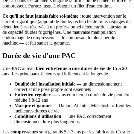
De l'air dans les radiateurs dégrade la diffusion de chaleur et force le
compresseur. Purgez jusqu'à obtenir un filet d'eau continu.
Ce qu'il ne faut jamais faire soi-même
: toute intervention sur le
circuit frigorifique (appoint de fluide, recherche de fuite, réglages du
détendeur) est réservée à un professionnel détenteur de l'attestation
de capacité fluides frigorigènes. Une mauvaise manipulation
endommage le compresseur — le composant le plus cher de la
machine — et fait sauter la garantie.
Durée de vie d'une PAC
Une PAC air/eau
bien entretenue a une durée de vie de 15 à 20
ans
. Les principaux facteurs qui influencent la longévité :
Qualité de l'installation initiale
— un dimensionnement
correct et une pose propre sont essentiels
Entretien régulier
— sans entretien, la durée de vie peut être
réduite à 8-12 ans
Marque et gamme
— Daikin, Atlantic, Mitsubishi offrent les
meilleures durées de vie
Conditions d'utilisation
— une PAC correctement
dimensionnée dure plus longtemps
Les
compresseurs
sont garantis 5 à 7 ans par les fabricants. C'est le