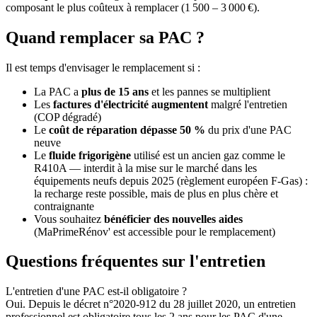
composant le plus coûteux à remplacer (1 500 – 3 000 €).
Quand remplacer sa PAC ?
Il est temps d'envisager le remplacement si :
La PAC a
plus de 15 ans
et les pannes se multiplient
Les
factures d'électricité augmentent
malgré l'entretien
(COP dégradé)
Le
coût de réparation dépasse 50 %
du prix d'une PAC
neuve
Le
fluide frigorigène
utilisé est un ancien gaz comme le
R410A — interdit à la mise sur le marché dans les
équipements neufs depuis 2025 (règlement européen F-Gas) :
la recharge reste possible, mais de plus en plus chère et
contraignante
Vous souhaitez
bénéficier des nouvelles aides
(MaPrimeRénov' est accessible pour le remplacement)
Questions fréquentes sur l'entretien
L'entretien d'une PAC est-il obligatoire ?
Oui. Depuis le décret n°2020-912 du 28 juillet 2020, un entretien
professionnel est obligatoire tous les 2 ans pour les PAC d'une