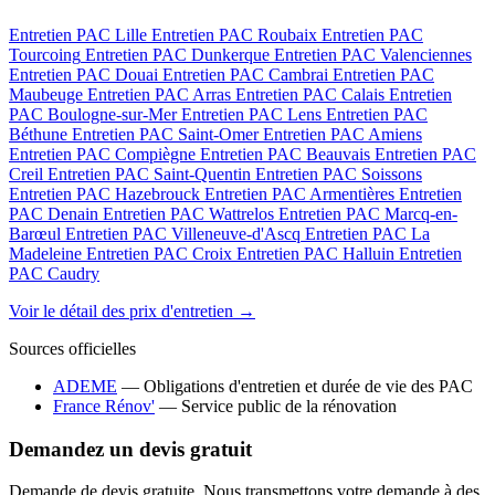
Entretien PAC Lille
Entretien PAC Roubaix
Entretien PAC
Tourcoing
Entretien PAC Dunkerque
Entretien PAC Valenciennes
Entretien PAC Douai
Entretien PAC Cambrai
Entretien PAC
Maubeuge
Entretien PAC Arras
Entretien PAC Calais
Entretien
PAC Boulogne-sur-Mer
Entretien PAC Lens
Entretien PAC
Béthune
Entretien PAC Saint-Omer
Entretien PAC Amiens
Entretien PAC Compiègne
Entretien PAC Beauvais
Entretien PAC
Creil
Entretien PAC Saint-Quentin
Entretien PAC Soissons
Entretien PAC Hazebrouck
Entretien PAC Armentières
Entretien
PAC Denain
Entretien PAC Wattrelos
Entretien PAC Marcq-en-
Barœul
Entretien PAC Villeneuve-d'Ascq
Entretien PAC La
Madeleine
Entretien PAC Croix
Entretien PAC Halluin
Entretien
PAC Caudry
Voir le détail des prix d'entretien →
Sources officielles
ADEME
— Obligations d'entretien et durée de vie des PAC
France Rénov'
— Service public de la rénovation
Demandez un devis gratuit
Demande de devis gratuite. Nous transmettons votre demande à des