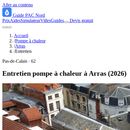
Aller au contenu
Guide
PAC
Nord
Prix
Aides
Simulateur
Villes
Guides
Devis gratuit
Accueil
/
Pompe à chaleur
/
Arras
/
Entretien
Pas-de-Calais · 62
Entretien pompe à chaleur à Arras (2026)