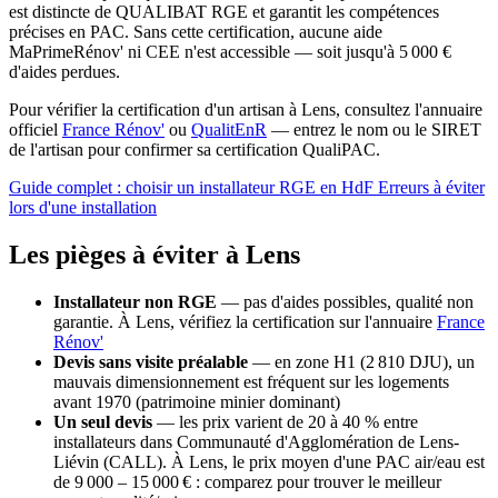
est distincte de QUALIBAT RGE et garantit les compétences
précises en PAC. Sans cette certification, aucune aide
MaPrimeRénov' ni CEE n'est accessible — soit jusqu'à 5 000 €
d'aides perdues.
Pour vérifier la certification d'un artisan à Lens, consultez l'annuaire
officiel
France Rénov'
ou
QualitEnR
— entrez le nom ou le SIRET
de l'artisan pour confirmer sa certification QualiPAC.
Guide complet : choisir un installateur RGE en HdF
Erreurs à éviter
lors d'une installation
Les pièges à éviter à Lens
Installateur non RGE
— pas d'aides possibles, qualité non
garantie. À Lens, vérifiez la certification sur l'annuaire
France
Rénov'
Devis sans visite préalable
— en zone H1 (2 810 DJU), un
mauvais dimensionnement est fréquent sur les logements
avant 1970 (patrimoine minier dominant)
Un seul devis
— les prix varient de 20 à 40 % entre
installateurs dans Communauté d'Agglomération de Lens-
Liévin (CALL). À Lens, le prix moyen d'une PAC air/eau est
de 9 000 – 15 000 € : comparez pour trouver le meilleur