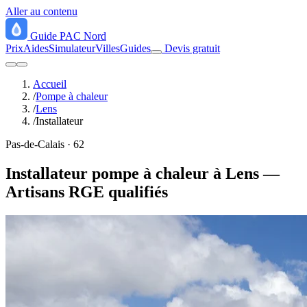
Aller au contenu
Guide
PAC
Nord
Prix
Aides
Simulateur
Villes
Guides
Devis gratuit
Accueil
/
Pompe à chaleur
/
Lens
/
Installateur
Pas-de-Calais · 62
Installateur pompe à chaleur à Lens —
Artisans RGE qualifiés