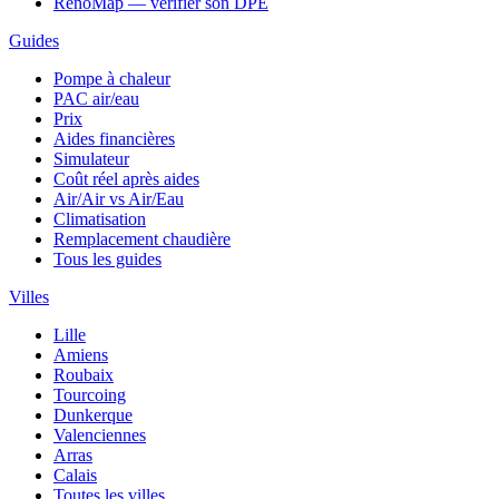
RenoMap — vérifier son DPE
Guides
Pompe à chaleur
PAC air/eau
Prix
Aides financières
Simulateur
Coût réel après aides
Air/Air vs Air/Eau
Climatisation
Remplacement chaudière
Tous les guides
Villes
Lille
Amiens
Roubaix
Tourcoing
Dunkerque
Valenciennes
Arras
Calais
Toutes les villes