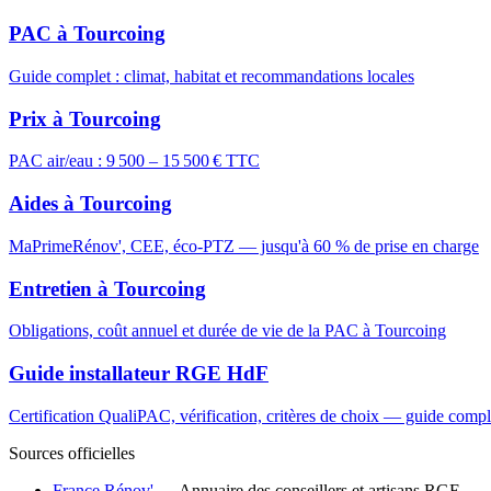
PAC à Tourcoing
Guide complet : climat, habitat et recommandations locales
Prix à Tourcoing
PAC air/eau : 9 500 – 15 500 € TTC
Aides à Tourcoing
MaPrimeRénov', CEE, éco-PTZ — jusqu'à 60 % de prise en charge
Entretien à Tourcoing
Obligations, coût annuel et durée de vie de la PAC à Tourcoing
Guide installateur RGE HdF
Certification QualiPAC, vérification, critères de choix — guide compl
Sources officielles
France Rénov'
— Annuaire des conseillers et artisans RGE