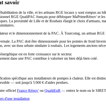
ut savoir
habilitation de la ville, et les artisans RGE locaux y sont rompus au bâti
rofessionnel RGE QualiPAC français pour débloquer MaPrimeRénov' et le
niques. La proximité de Lille et de Roubaix élargit le choix d'artisans, 
similaires.
stallateur et le dimensionnement de la PAC. À Tourcoing, un artisan RGE
ale. La PAC doit être dimensionnée pour les pointes de froid hivern
s, avec un tissu urbain similaire à roubaix. Les logements anciens néc
rgétique est en forte croissance sur le secteur.
ment dans une PAC contribue à valoriser un bien déjà bien coté.
tification spécifique aux installateurs de pompes à chaleur. Elle est d
ssible — soit jusqu'à 5 000 € d'aides perdues.
aire officiel
France Rénov'
ou
QualitEnR
— entrez le nom ou le SIRET d
ors d'une installation