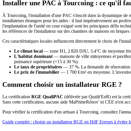
Installer une PAC à Tourcoing : ce qu'il fa
À Tourcoing, l'installation d'une PAC s'inscrit dans la dynamique de ré
installateurs étrangers pour les aides : il faut impérativement un p
l'implantation de l'unité en cour exiguë sont les principaux défis tech
les références de l'installateur sur des chantiers de maisons en briques 
Ces caractéristiques locales influencent directement le choix de l'in
Le climat local
— zone H1, 2 820 DJU, 3.4°C de moyenne hivern
L'habitat dominant
— maisons de ville mitoyennes et pavillon
puissance supérieure (+15 à 30 %).
Le taux de propriétaires
— 37 %. La demande de rénovation éne
Le prix de l'immobilier
— 1 700 €/m² en moyenne. L'investisse
Comment choisir un installateur RGE ?
La certification
RGE QualiPAC
(délivrée par Qualit'EnR) est la cer
Sans cette certification, aucune aide MaPrimeRénov' ni CEE n'est acce
Pour vérifier la certification d'un artisan à Tourcoing, consultez l'annu
Guide complet : choisir un installateur RGE en HdF
Erreurs à éviter l