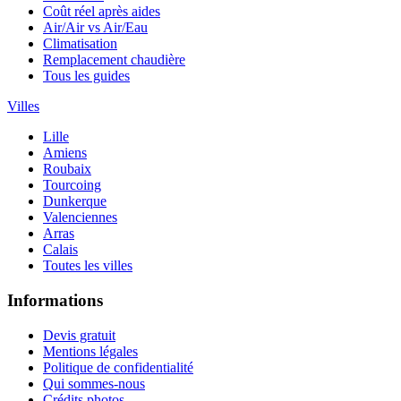
Coût réel après aides
Air/Air vs Air/Eau
Climatisation
Remplacement chaudière
Tous les guides
Villes
Lille
Amiens
Roubaix
Tourcoing
Dunkerque
Valenciennes
Arras
Calais
Toutes les villes
Informations
Devis gratuit
Mentions légales
Politique de confidentialité
Qui sommes-nous
Crédits photos