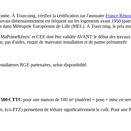
ntie. À Tourcoing, vérifiez la certification sur l'annuaire
France Rénov
is dimensionnement est fréquent sur les logements avant 1950 (patrimo
eurs dans Métropole Européenne de Lille (MEL). À Tourcoing, le prix m
aPrimeRénov' et CEE doit être validée AVANT le début des travaux
, pas d'aides, risque de mauvaise installation et de panne prématurée
allateurs RGE partenaires, selon disponibilité.
5 500 € TTC
pour une maison de 100 m² (matériel + pose + mise en servi
co-PTZ) permettent de réduire significativement le coût. Pour une PAC 