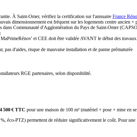
ntie. À Saint-Omer, vérifiez la certification sur l'annuaire
France Réno
ais dimensionnement est fréquent sur les logements centre ancien + 
teurs dans Communauté d'Agglomération du Pays de Saint-Omer (CAPSO)
x
aPrimeRénov' et CEE doit être validée AVANT le début des travaux. Av
, pas d'aides, risque de mauvaise installation et de panne prématurée
allateurs RGE partenaires, selon disponibilité.
14 500 € TTC
pour une maison de 100 m² (matériel + pose + mise en ser
éco-PTZ) permettent de réduire significativement le coût. Pour une PAC