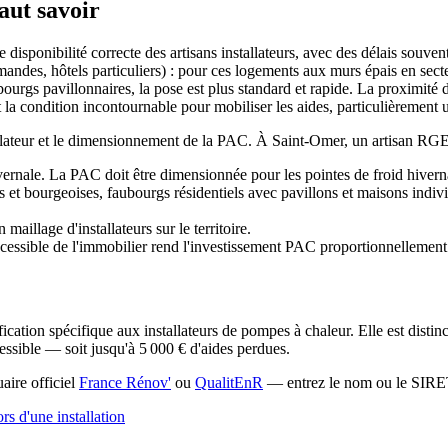
aut savoir
isponibilité correcte des artisans installateurs, avec des délais souven
mandes, hôtels particuliers) : pour ces logements aux murs épais en sect
faubourgs pavillonnaires, la pose est plus standard et rapide. La proximi
la condition incontournable pour mobiliser les aides, particulièrement ut
stallateur et le dimensionnement de la PAC. À Saint-Omer, un artisan RG
ale. La PAC doit être dimensionnée pour les pointes de froid hivern
et bourgeoises, faubourgs résidentiels avec pavillons et maisons individ
illage d'installateurs sur le territoire.
sible de l'immobilier rend l'investissement PAC proportionnellement pl
tification spécifique aux installateurs de pompes à chaleur. Elle est d
ssible — soit jusqu'à 5 000 € d'aides perdues.
uaire officiel
France Rénov'
ou
QualitEnR
— entrez le nom ou le SIRET 
ors d'une installation