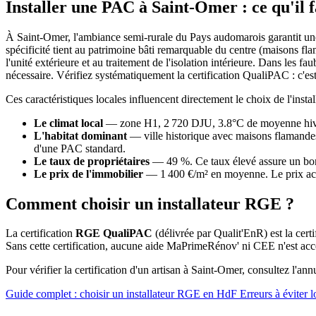
Installer une PAC à Saint-Omer : ce qu'il f
À Saint-Omer, l'ambiance semi-rurale du Pays audomarois garantit une d
spécificité tient au patrimoine bâti remarquable du centre (maisons fla
l'unité extérieure et au traitement de l'isolation intérieure. Dans les 
nécessaire. Vérifiez systématiquement la certification QualiPAC : c'est 
Ces caractéristiques locales influencent directement le choix de l'in
Le climat local
— zone H1, 2 720 DJU, 3.8°C de moyenne hivern
L'habitat dominant
— ville historique avec maisons flamandes 
d'une PAC standard.
Le taux de propriétaires
— 49 %. Ce taux élevé assure un bon ma
Le prix de l'immobilier
— 1 400 €/m² en moyenne. Le prix acces
Comment choisir un installateur RGE ?
La certification
RGE QualiPAC
(délivrée par Qualit'EnR) est la cer
Sans cette certification, aucune aide MaPrimeRénov' ni CEE n'est acce
Pour vérifier la certification d'un artisan à Saint-Omer, consultez l'ann
Guide complet : choisir un installateur RGE en HdF
Erreurs à éviter l