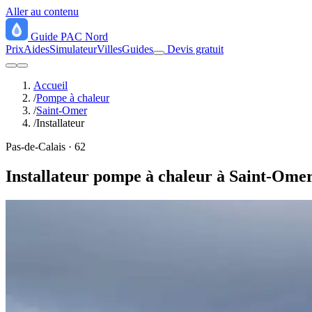
Aller au contenu
Guide
PAC
Nord
Prix
Aides
Simulateur
Villes
Guides
Devis gratuit
Accueil
/
Pompe à chaleur
/
Saint-Omer
/
Installateur
Pas-de-Calais · 62
Installateur pompe à chaleur à Saint-Ome