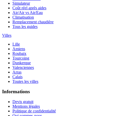
Simulateur
Coût réel après aides
Air/Air vs Air/Eau
Climatisation
Remplacement chaudière
Tous les guides
Villes
Lille
Amiens
Roubaix
Tourcoing
Dunkerque
Valenciennes
Arras
Calais
Toutes les villes
Informations
Devis gratuit
Mentions légales
Politique de confidentialité
Qui sommes-nous