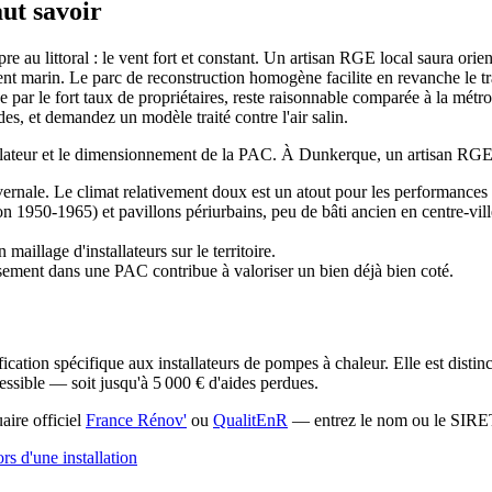
aut savoir
 au littoral : le vent fort et constant. Un artisan RGE local saura oriente
 marin. Le parc de reconstruction homogène facilite en revanche le trav
r le fort taux de propriétaires, reste raisonnable comparée à la métropol
es, et demandez un modèle traité contre l'air salin.
stallateur et le dimensionnement de la PAC. À Dunkerque, un artisan RG
ale. Le climat relativement doux est un atout pour les performance
 1950-1965) et pavillons périurbains, peu de bâti ancien en centre-ville
illage d'installateurs sur le territoire.
ment dans une PAC contribue à valoriser un bien déjà bien coté.
tification spécifique aux installateurs de pompes à chaleur. Elle est d
ssible — soit jusqu'à 5 000 € d'aides perdues.
aire officiel
France Rénov'
ou
QualitEnR
— entrez le nom ou le SIRET 
ors d'une installation