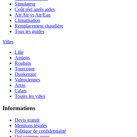
Simulateur
Coût réel après aides
Air/Air vs Air/Eau
Climatisation
Remplacement chaudière
Tous les guides
Villes
Lille
Amiens
Roubaix
Tourcoing
Dunkerque
Valenciennes
Arras
Calais
Toutes les villes
Informations
Devis gratuit
Mentions légales
Politique de confidentialité
Qui sommes-nous