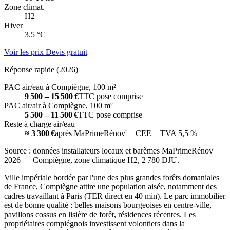
Zone climat.
H2
Hiver
3.5 °C
Voir les prix
Devis gratuit
Réponse rapide (2026)
PAC air/eau à Compiègne, 100 m²
9 500 – 15 500 €
TTC pose comprise
PAC air/air à Compiègne, 100 m²
5 500 – 11 500 €
TTC pose comprise
Reste à charge air/eau
≈ 3 300 €
après MaPrimeRénov' + CEE + TVA 5,5 %
Source : données installateurs locaux et barèmes MaPrimeRénov'
2026 — Compiègne, zone climatique H2, 2 780 DJU.
Ville impériale bordée par l'une des plus grandes forêts domaniales
de France, Compiègne attire une population aisée, notamment des
cadres travaillant à Paris (TER direct en 40 min). Le parc immobilier
est de bonne qualité : belles maisons bourgeoises en centre-ville,
pavillons cossus en lisière de forêt, résidences récentes. Les
propriétaires compiégnois investissent volontiers dans la