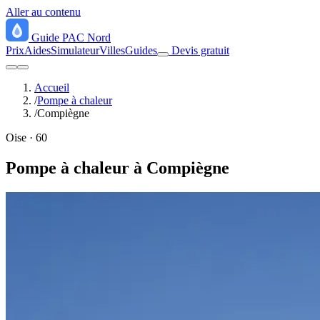
Aller au contenu
Guide
PAC
Nord
Prix
Aides
Simulateur
Villes
Guides
Devis gratuit
Accueil
/
Pompe à chaleur
/
Compiègne
Oise · 60
Pompe à chaleur à
Compiègne