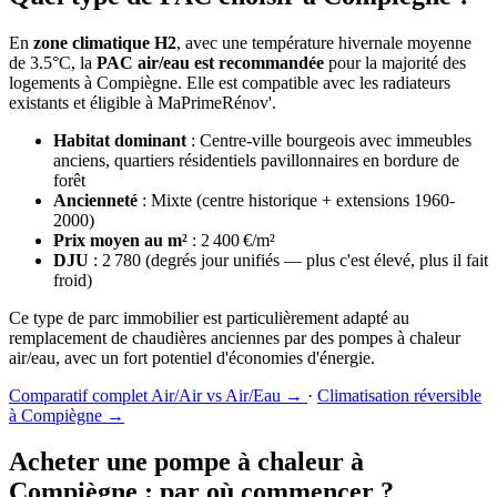
En
zone climatique H2
, avec une température hivernale moyenne
de 3.5°C, la
PAC air/eau est recommandée
pour la majorité des
logements à Compiègne. Elle est compatible avec les radiateurs
existants et éligible à MaPrimeRénov'.
Habitat dominant
: Centre-ville bourgeois avec immeubles
anciens, quartiers résidentiels pavillonnaires en bordure de
forêt
Ancienneté
: Mixte (centre historique + extensions 1960-
2000)
Prix moyen au m²
: 2 400 €/m²
DJU
: 2 780 (degrés jour unifiés — plus c'est élevé, plus il fait
froid)
Ce type de parc immobilier est particulièrement adapté au
remplacement de chaudières anciennes par des pompes à chaleur
air/eau, avec un fort potentiel d'économies d'énergie.
Comparatif complet Air/Air vs Air/Eau →
·
Climatisation réversible
à Compiègne →
Acheter une pompe à chaleur à
Compiègne : par où commencer ?