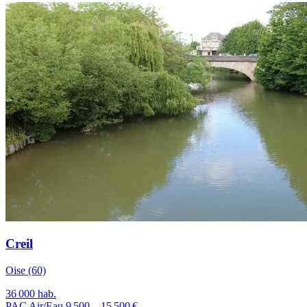
Creil
Oise (60)
36 000 hab.
PAC Air/Eau
9 500 – 15 500 €