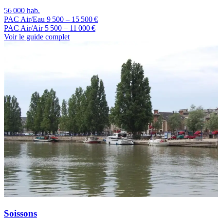
56 000 hab.
PAC Air/Eau
9 500 – 15 500 €
PAC Air/Air
5 500 – 11 000 €
Voir le guide complet
Soissons