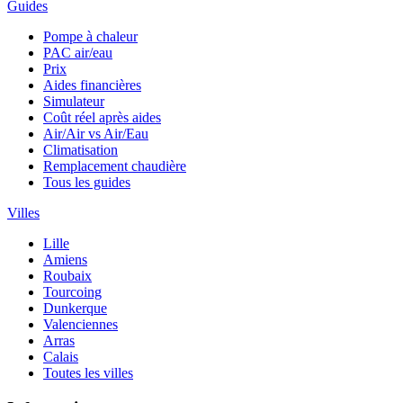
Guides
Pompe à chaleur
PAC air/eau
Prix
Aides financières
Simulateur
Coût réel après aides
Air/Air vs Air/Eau
Climatisation
Remplacement chaudière
Tous les guides
Villes
Lille
Amiens
Roubaix
Tourcoing
Dunkerque
Valenciennes
Arras
Calais
Toutes les villes