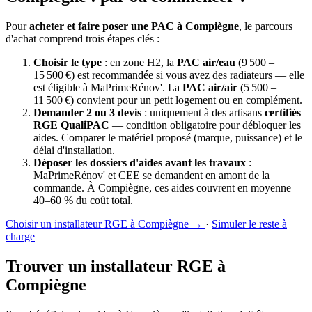
Pour
acheter et faire poser une PAC à Compiègne
, le parcours
d'achat comprend trois étapes clés :
Choisir le type
: en zone H2, la
PAC air/eau
(9 500 –
15 500 €) est recommandée si vous avez des radiateurs — elle
est éligible à MaPrimeRénov'. La
PAC air/air
(5 500 –
11 500 €) convient pour un petit logement ou en complément.
Demander 2 ou 3 devis
: uniquement à des artisans
certifiés
RGE QualiPAC
— condition obligatoire pour débloquer les
aides. Comparer le matériel proposé (marque, puissance) et le
délai d'installation.
Déposer les dossiers d'aides avant les travaux
:
MaPrimeRénov' et CEE se demandent en amont de la
commande. À Compiègne, ces aides couvrent en moyenne
40–60 % du coût total.
Choisir un installateur RGE à Compiègne →
·
Simuler le reste à
charge
Trouver un installateur RGE à
Compiègne