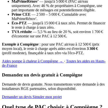
MaPrimeRénov'
— jusqu'à 5 000 € (PAC air/eau
uniquement). Avec 46 % de propriétaires à Compiègne, une
part importante de ménages est potentiellement éligible.
Prime CEE
— 2 500 – 5 000 €. Cumulable avec
MaPrimeRénov'.
Éco-PTZ
— jusqu'à 15 000 € à taux zéro. Permet de financer
le reste à charge à taux zéro.
TVA réduite
— 5,5 % au lieu de 20 %, soit environ 1 700 €
d'économie sur une PAC à 12 500 €.
Exemple à Compiègne
: pour une PAC air/eau à 12 500 € (prix
moyen local), le reste à charge après aides est d'environ
3 300 €
(profil modeste), finançable à taux zéro via l'éco-PTZ.
Aides pompe à chaleur à Compiègne →
·
Toutes les aides en Hauts-
de-France
Demandez un devis gratuit à Compiègne
Demande de devis gratuite. Nous transmettons votre demande à des
installateurs RGE partenaires, selon disponibilité.
Demander un devis
Simuler mon projet
Quel type de PAC choisir à Compiègne ?