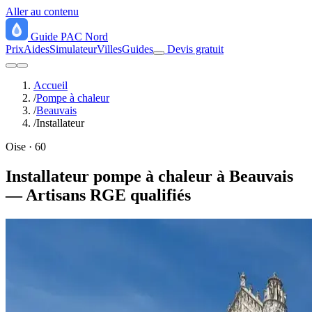
Aller au contenu
Guide
PAC
Nord
Prix
Aides
Simulateur
Villes
Guides
Devis gratuit
Accueil
/
Pompe à chaleur
/
Beauvais
/
Installateur
Oise · 60
Installateur pompe à chaleur à Beauvais
— Artisans RGE qualifiés