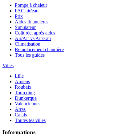
Pompe à chaleur
PAC air/eau
Prix
Aides financières
Simulateur
Coût réel après aides
Air/Air vs Air/Eau
Climatisation
Remplacement chaudière
Tous les guides
Villes
Lille
Amiens
Roubaix
Tourcoing
Dunkerque
Valenciennes
Arras
Calais
Toutes les villes
Informations