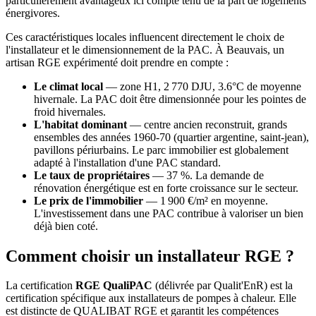
particulièrement avantageux ici compte tenu de la part de logements
énergivores.
Ces caractéristiques locales influencent directement le choix de
l'installateur et le dimensionnement de la PAC. À Beauvais, un
artisan RGE expérimenté doit prendre en compte :
Le climat local
— zone H1, 2 770 DJU, 3.6°C de moyenne
hivernale. La PAC doit être dimensionnée pour les pointes de
froid hivernales.
L'habitat dominant
— centre ancien reconstruit, grands
ensembles des années 1960-70 (quartier argentine, saint-jean),
pavillons périurbains. Le parc immobilier est globalement
adapté à l'installation d'une PAC standard.
Le taux de propriétaires
— 37 %. La demande de
rénovation énergétique est en forte croissance sur le secteur.
Le prix de l'immobilier
— 1 900 €/m² en moyenne.
L'investissement dans une PAC contribue à valoriser un bien
déjà bien coté.
Comment choisir un installateur RGE ?
La certification
RGE QualiPAC
(délivrée par Qualit'EnR) est la
certification spécifique aux installateurs de pompes à chaleur. Elle
est distincte de QUALIBAT RGE et garantit les compétences