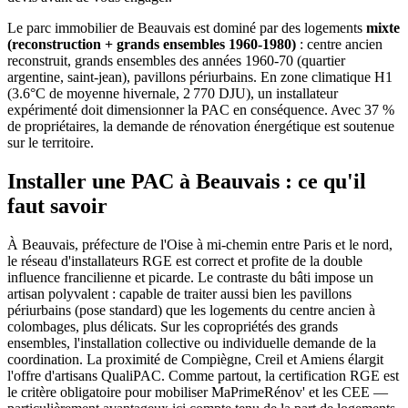
Le parc immobilier de Beauvais est dominé par des logements
mixte
(reconstruction + grands ensembles 1960-1980)
: centre ancien
reconstruit, grands ensembles des années 1960-70 (quartier
argentine, saint-jean), pavillons périurbains. En zone climatique H1
(3.6°C de moyenne hivernale, 2 770 DJU), un installateur
expérimenté doit dimensionner la PAC en conséquence. Avec 37 %
de propriétaires, la demande de rénovation énergétique est soutenue
sur le territoire.
Installer une PAC à Beauvais : ce qu'il
faut savoir
À Beauvais, préfecture de l'Oise à mi-chemin entre Paris et le nord,
le réseau d'installateurs RGE est correct et profite de la double
influence francilienne et picarde. Le contraste du bâti impose un
artisan polyvalent : capable de traiter aussi bien les pavillons
périurbains (pose standard) que les logements du centre ancien à
colombages, plus délicats. Sur les copropriétés des grands
ensembles, l'installation collective ou individuelle demande de la
coordination. La proximité de Compiègne, Creil et Amiens élargit
l'offre d'artisans QualiPAC. Comme partout, la certification RGE est
le critère obligatoire pour mobiliser MaPrimeRénov' et les CEE —